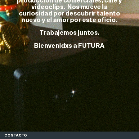
producción de comerciales, cine y
videoclips. Nos mueve la
curiosidad por descubrir talento
nuevo y el amor por este oficio.
Trabajemos juntos.
Bienvenidxs a FUTURA
CONTACTO